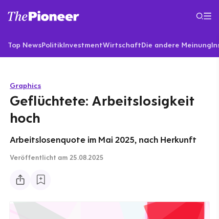
Top News
Politik
Investment
Wirtschaft
Die andere Meinung
In
Graphics
Geflüchtete: Arbeitslosigkeit
hoch
Arbeitslosenquote im Mai 2025, nach Herkunft
Veröffentlicht
am 25.08.2025