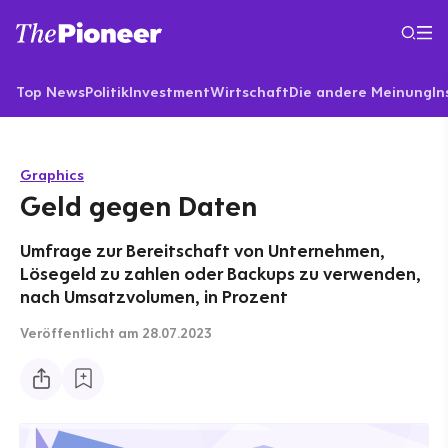
Top News
Politik
Investment
Wirtschaft
Die andere Meinung
In
Graphics
Geld gegen Daten
Umfrage zur Bereitschaft von Unternehmen,
Lösegeld zu zahlen oder Backups zu verwenden,
nach Umsatzvolumen, in Prozent
Veröffentlicht
am 28.07.2023