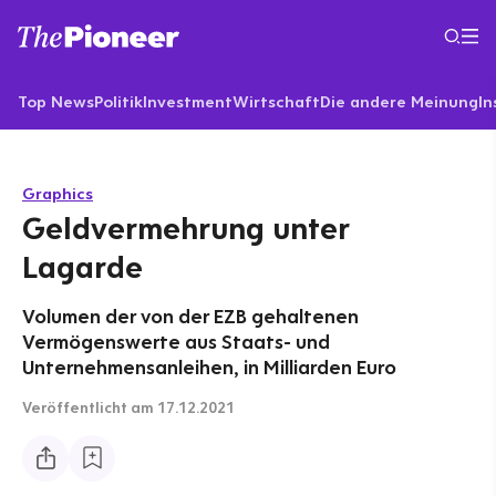
Top News
Politik
Investment
Wirtschaft
Die andere Meinung
In
Graphics
Geldvermehrung unter
Lagarde
Volumen der von der EZB gehaltenen
Vermögenswerte aus Staats- und
Unternehmensanleihen, in Milliarden Euro
Veröffentlicht
am 17.12.2021