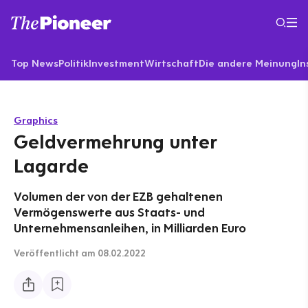
Top News
Politik
Investment
Wirtschaft
Die andere Meinung
In
Graphics
Geldvermehrung unter
Lagarde
Volumen der von der EZB gehaltenen
Vermögenswerte aus Staats- und
Unternehmensanleihen, in Milliarden Euro
Veröffentlicht
am 08.02.2022