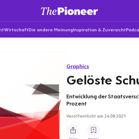
nt
Wirtschaft
Die andere Meinung
Inspiration & Zuversicht
Podca
Graphics
Gelöste Sch
Entwicklung der Staatsversc
Prozent
Veröffentlicht
am 24.08.2021
Teilen
Merken