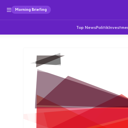
Morning Briefing
Top News
Politik
Investme