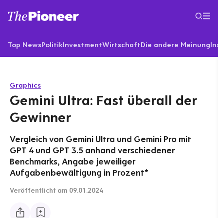
Top News
Politik
Investment
Wirtschaft
Die andere Meinung
In
Graphics
Gemini Ultra: Fast überall der
Gewinner
Vergleich von Gemini Ultra und Gemini Pro mit
GPT 4 und GPT 3.5 anhand verschiedener
Benchmarks, Angabe jeweiliger
Aufgabenbewältigung in Prozent*
Veröffentlicht
am 09.01.2024