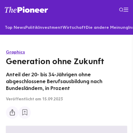
Top News
Politik
Investment
Wirtschaft
Die andere Meinung
In
Graphics
Generation ohne Zukunft
Anteil der 20- bis 34-Jährigen ohne
abgeschlossene Berufsausbildung nach
Bundesländern, in Prozent
Veröffentlicht
am 15.09.2023