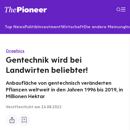
Top News
Politik
Investment
Wirtschaft
Die andere Meinung
In
Graphics
Gentechnik wird bei
Landwirten beliebter!
Anbaufläche von gentechnisch veränderten
Pflanzen weltweit in den Jahren 1996 bis 2019, in
Millionen Hektar
Veröffentlicht
am 24.08.2022