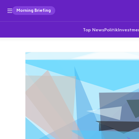
Morning Briefing
Top News
Politik
Investme