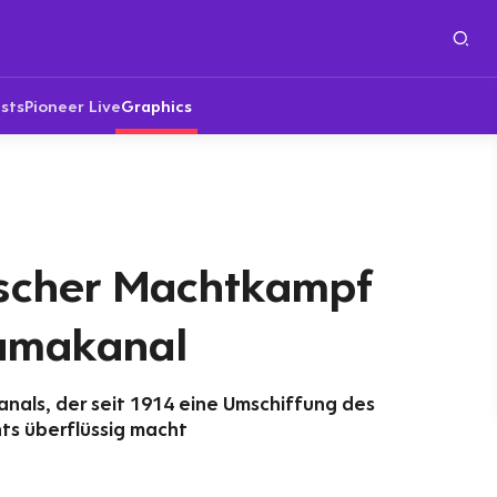
sts
Pioneer Live
Graphics
scher Machtkampf
amakanal
als, der seit 1914 eine Umschiffung des
ts überflüssig macht