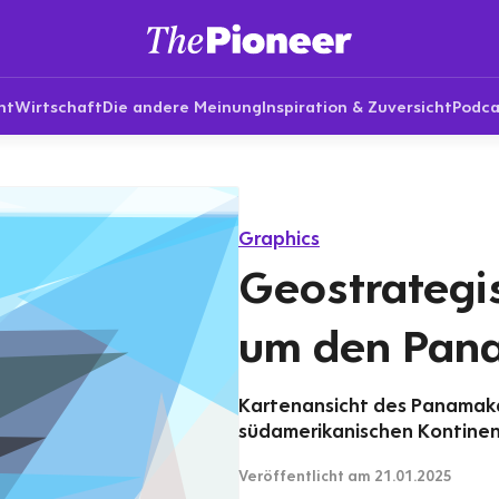
nt
Wirtschaft
Die andere Meinung
Inspiration & Zuversicht
Podca
Graphics
Geostrategi
um den Pan
Kartenansicht des Panamakan
südamerikanischen Kontinen
Veröffentlicht
am 21.01.2025