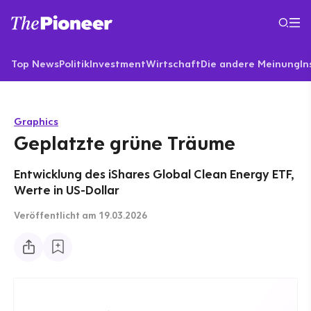
Top News
Politik
Investment
Wirtschaft
Die andere Meinung
In
Graphics
Geplatzte grüne Träume
Entwicklung des iShares Global Clean Energy ETF,
Werte in US-Dollar
Veröffentlicht
am 19.03.2026