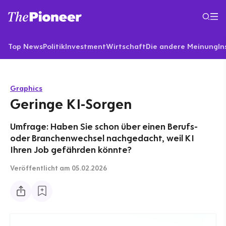
Top News
Politik
Investment
Wirtschaft
Die andere Meinung
In
Graphics
Geringe KI-Sorgen
Umfrage: Haben Sie schon über einen Berufs-
oder Branchenwechsel nachgedacht, weil KI
Ihren Job gefährden könnte?
Veröffentlicht
am 05.02.2026