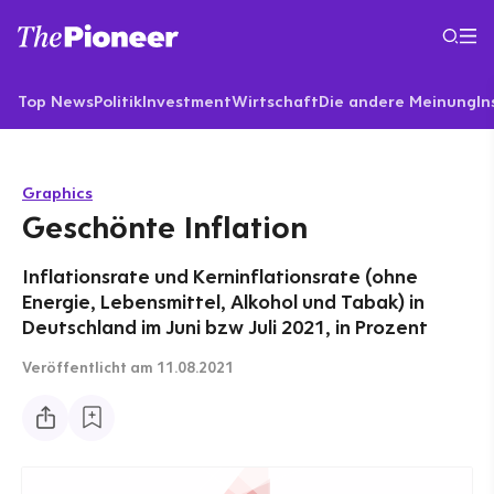
Top News
Politik
Investment
Wirtschaft
Die andere Meinung
In
Graphics
Geschönte Inflation
Inflationsrate und Kerninflationsrate (ohne
Energie, Lebensmittel, Alkohol und Tabak) in
Deutschland im Juni bzw Juli 2021, in Prozent
Veröffentlicht
am 11.08.2021