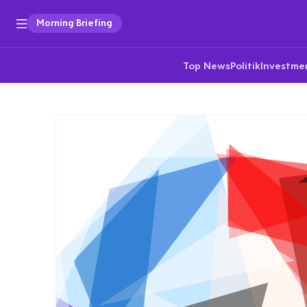
Morning Briefing
Top News
Politik
Investme