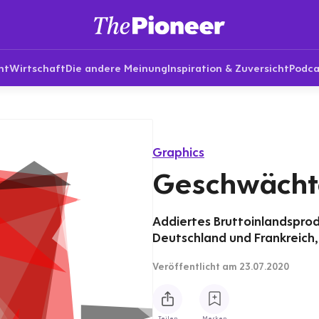
nt
Wirtschaft
Die andere Meinung
Inspiration & Zuversicht
Podca
Graphics
Geschwächt
Addiertes Bruttoinlandspro
Deutschland und Frankreich, i
Veröffentlicht
am 23.07.2020
Teilen
Merken