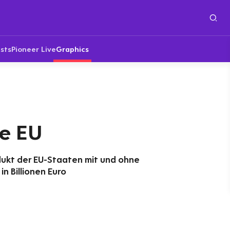
sts
Pioneer Live
Graphics
e EU
dukt der EU-Staaten mit und ohne
n Billionen Euro