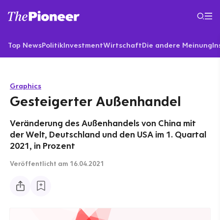
Top News
Politik
Investment
Wirtschaft
Die andere Meinung
In
Graphics
Gesteigerter Außenhandel
Veränderung des Außenhandels von China mit
der Welt, Deutschland und den USA im 1. Quartal
2021, in Prozent
Veröffentlicht
am 16.04.2021