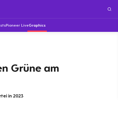
sts
Pioneer Live
Graphics
en Grüne am
tei in 2023