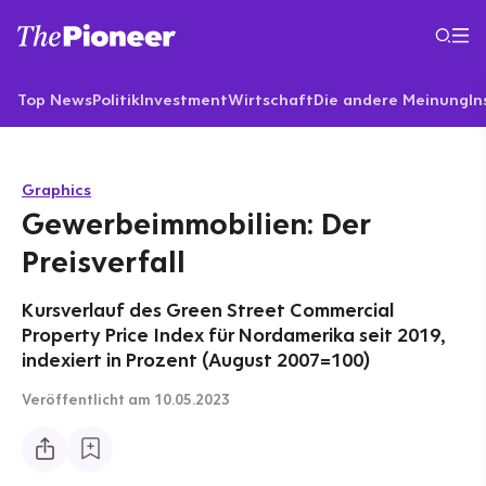
Top News
Politik
Investment
Wirtschaft
Die andere Meinung
In
Graphics
Gewerbeimmobilien: Der
Preisverfall
Kursverlauf des Green Street Commercial
Property Price Index für Nordamerika seit 2019,
indexiert in Prozent (August 2007=100)
Veröffentlicht
am 10.05.2023