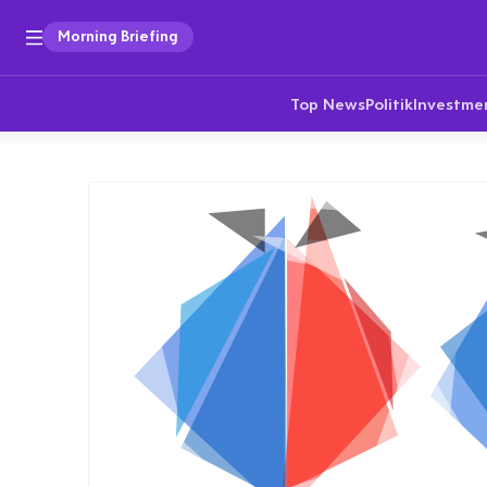
Morning Briefing
Top News
Politik
Investme