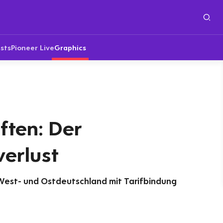
sts
Pioneer Live
Graphics
ten: Der
erlust
 West- und Ostdeutschland mit Tarifbindung