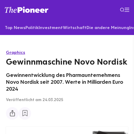
Top News
Politik
Investment
Wirtschaft
Die andere Meinung
In
Graphics
Gewinnmaschine Novo Nordisk
Gewinnentwicklung des Pharmaunternehmens
Novo Nordisk seit 2007. Werte in Milliarden Euro
2024
Veröffentlicht
am 24.03.2025