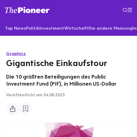
Top News
Politik
Investment
Wirtschaft
Die andere Meinung
In
Graphics
Gigantische Einkaufstour
Die 10 größten Beteiligungen des Public
Investment Fund (PIF), in Millionen US-Dollar
Veröffentlicht
am 04.08.2023