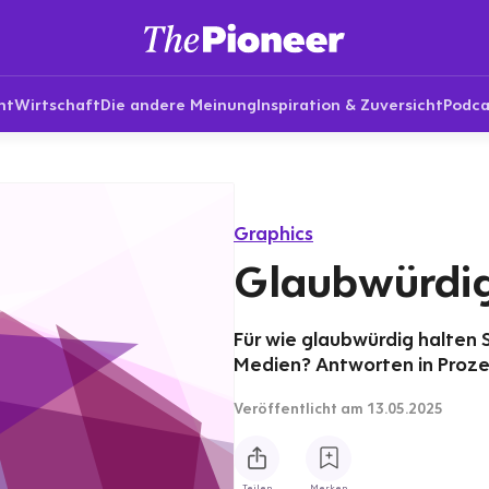
nt
Wirtschaft
Die andere Meinung
Inspiration & Zuversicht
Podca
Graphics
Glaubwürdig
Für wie glaubwürdig halten 
Medien? Antworten in Proze
Veröffentlicht
am 13.05.2025
Teilen
Merken