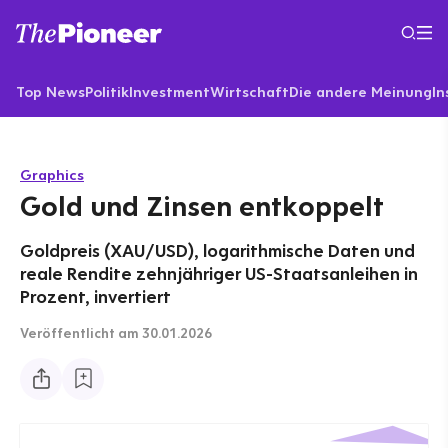
Top News
Politik
Investment
Wirtschaft
Die andere Meinung
In
Graphics
Gold und Zinsen entkoppelt
Goldpreis (XAU/USD), logarithmische Daten und
reale Rendite zehnjähriger US-Staatsanleihen in
Prozent, invertiert
Veröffentlicht
am 30.01.2026