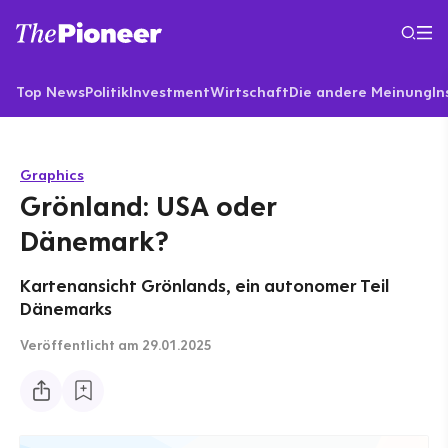
Top News
Politik
Investment
Wirtschaft
Die andere Meinung
In
Graphics
Grönland: USA oder
Dänemark?
Kartenansicht Grönlands, ein autonomer Teil
Dänemarks
Veröffentlicht
am 29.01.2025