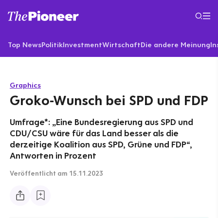
Top News
Politik
Investment
Wirtschaft
Die andere Meinung
In
Graphics
Groko-Wunsch bei SPD und FDP
Umfrage*: „Eine Bundesregierung aus SPD und
CDU/CSU wäre für das Land besser als die
derzeitige Koalition aus SPD, Grüne und FDP“,
Antworten in Prozent
Veröffentlicht
am 15.11.2023