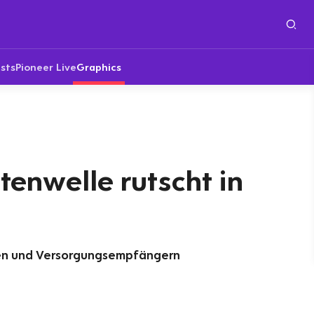
sts
Pioneer Live
Graphics
enwelle rutscht in
ten und Versorgungsempfängern