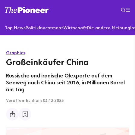
Top News
Politik
Investment
Wirtschaft
Die andere Meinung
In
Graphics
Großeinkäufer China
Russische und iranische Ölexporte auf dem
Seeweg nach China seit 2016, in Millionen Barrel
am Tag
Veröffentlicht
am 03.12.2025