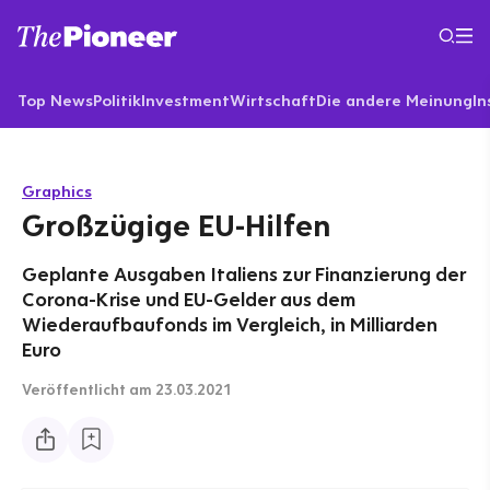
Top News
Politik
Investment
Wirtschaft
Die andere Meinung
In
Graphics
Großzügige EU-Hilfen
Geplante Ausgaben Italiens zur Finanzierung der
Corona-Krise und EU-Gelder aus dem
Wiederaufbaufonds im Vergleich, in Milliarden
Euro
Veröffentlicht
am 23.03.2021