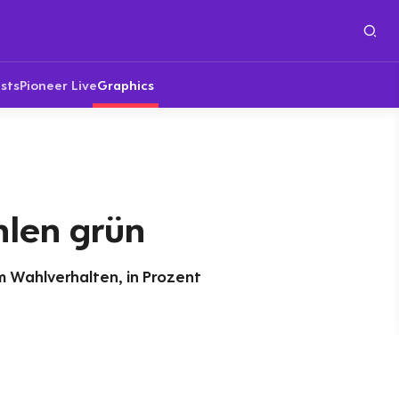
sts
Pioneer Live
Graphics
len grün
 Wahlverhalten, in Prozent