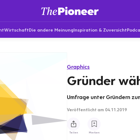
nt
Wirtschaft
Die andere Meinung
Inspiration & Zuversicht
Podca
Graphics
Gründer wäh
Umfrage unter Gründern zum
Veröffentlicht
am 04.11.2019
Teilen
Merken