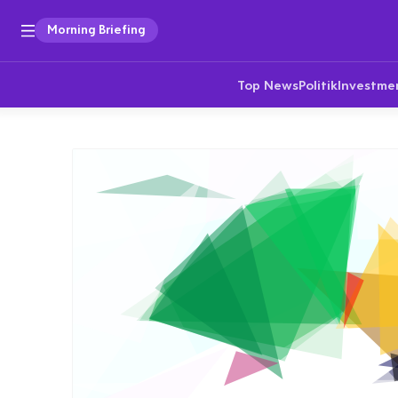
Morning Briefing
Top News
Politik
Investme