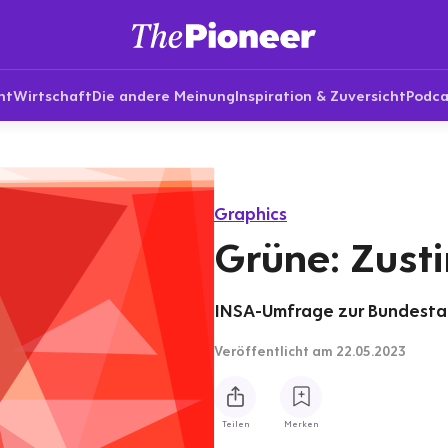
nt
Wirtschaft
Die andere Meinung
Inspiration & Zuversicht
Podca
Graphics
Grüne: Zust
INSA-Umfrage zur Bundestag
Veröffentlicht
am 22.05.2023
Teilen
Merken