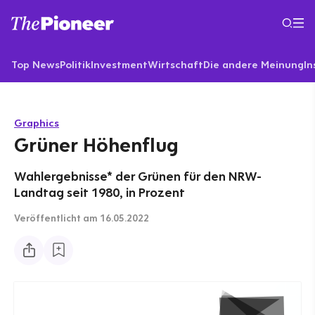
Top News
Politik
Investment
Wirtschaft
Die andere Meinung
In
Graphics
Grüner Höhenflug
Wahlergebnisse* der Grünen für den NRW-
Landtag seit 1980, in Prozent
Veröffentlicht
am 16.05.2022