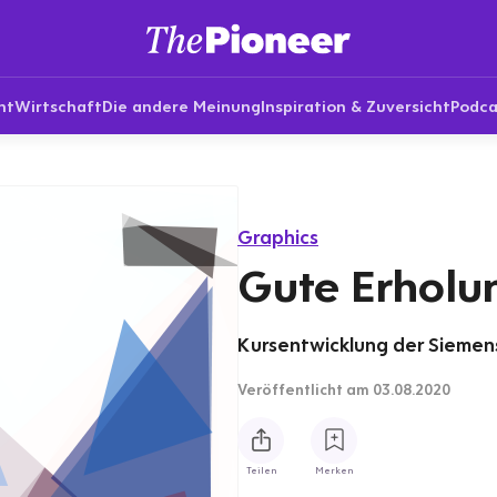
nt
Wirtschaft
Die andere Meinung
Inspiration & Zuversicht
Podca
Graphics
Gute Erholu
Kursentwicklung der Siemens-
Veröffentlicht
am 03.08.2020
Teilen
Merken