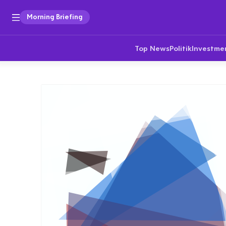
Morning Briefing
Top News
Politik
Investme