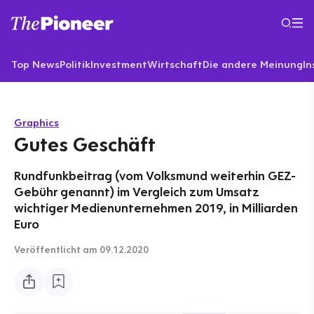
Top News
Politik
Investment
Wirtschaft
Die andere Meinung
In
Graphics
Gutes Geschäft
Rundfunkbeitrag (vom Volksmund weiterhin GEZ-
Gebühr genannt) im Vergleich zum Umsatz
wichtiger Medienunternehmen 2019, in Milliarden
Euro
Veröffentlicht
am 09.12.2020