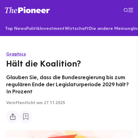
Top News
Politik
Investment
Wirtschaft
Die andere Meinung
In
Graphics
Hält die Koalition?
Glauben Sie, dass die Bundesregierung bis zum
regulären Ende der Legislaturperiode 2029 hält?
In Prozent
Veröffentlicht
am 27.11.2025