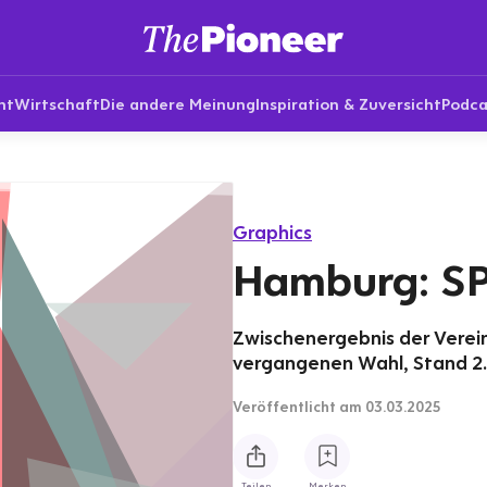
nt
Wirtschaft
Die andere Meinung
Inspiration & Zuversicht
Podca
Graphics
Hamburg: S
Zwischenergebnis der Verei
vergangenen Wahl, Stand 2.
Veröffentlicht
am 03.03.2025
Teilen
Merken