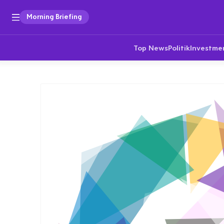
Morning Briefing
Top News
Politik
Investme