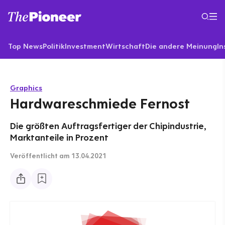
Top News
Politik
Investment
Wirtschaft
Die andere Meinung
In
Graphics
Hardwareschmiede Fernost
Die größten Auftragsfertiger der Chipindustrie,
Marktanteile in Prozent
Veröffentlicht
am 13.04.2021