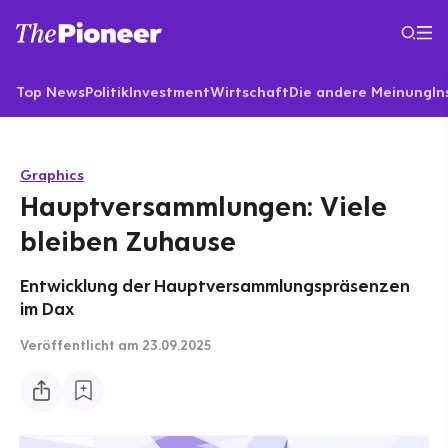
Top News
Politik
Investment
Wirtschaft
Die andere Meinung
In
Graphics
Hauptversammlungen: Viele
bleiben Zuhause
Entwicklung der Hauptversammlungspräsenzen
im Dax
Veröffentlicht
am 23.09.2025