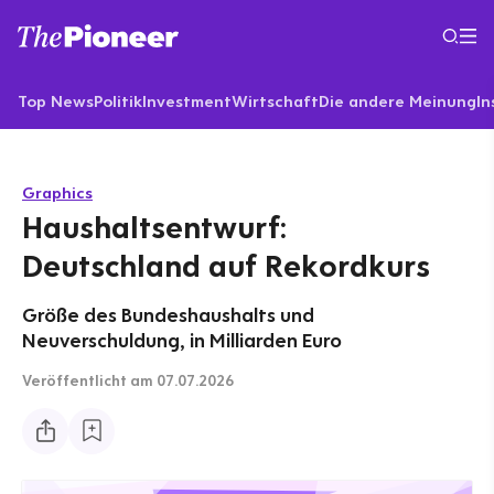
Top News
Politik
Investment
Wirtschaft
Die andere Meinung
In
Graphics
Haushaltsentwurf:
Deutschland auf Rekordkurs
Größe des Bundeshaushalts und
Neuverschuldung, in Milliarden Euro
Veröffentlicht
am 07.07.2026