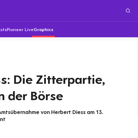
sts
Pioneer Live
Graphics
: Die Zitterpartie,
n der Börse
 Amtsübernahme von Herbert Diess am 13.
ent