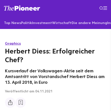
Top News
Politik
Investment
Wirtschaft
Die andere Meinung
In
Graphics
Herbert Diess: Erfolgreicher
Chef?
Kursverlauf der Volkswagen-Aktie seit dem
Amtsantritt von Vorstandschef Herbert Diess am
13. April 2018, in Euro
Veröffentlicht
am 04.11.2021