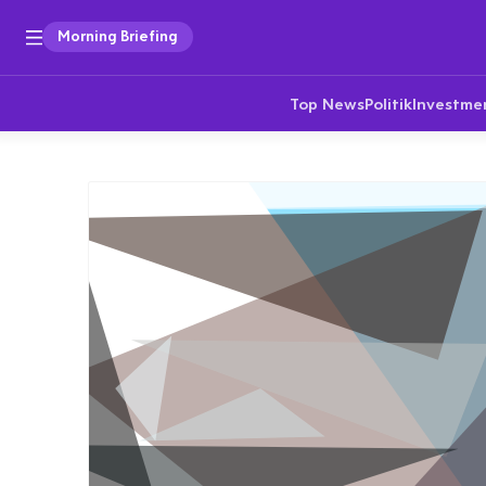
Morning Briefing
Top News
Politik
Investme