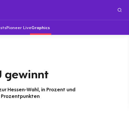
sts
Pioneer Live
Graphics
 gewinnt
zur Hessen-Wahl, in Prozent und
n Prozentpunkten