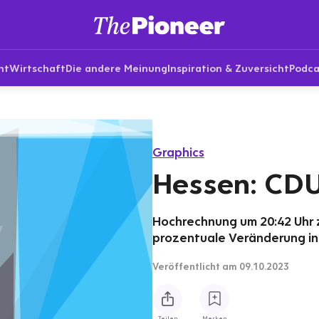
nt
Wirtschaft
Die andere Meinung
Inspiration & Zuversicht
Podca
Graphics
Hessen: CDU
Hochrechnung um 20:42 Uhr 
prozentuale Veränderung i
Veröffentlicht
am 09.10.2023
Teilen
Merken