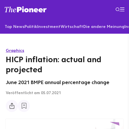
Top News
Politik
Investment
Wirtschaft
Die andere Meinung
In
Graphics
HICP inflation: actual and
projected
June 2021 BMPE annual percentage change
Veröffentlicht
am 05.07.2021