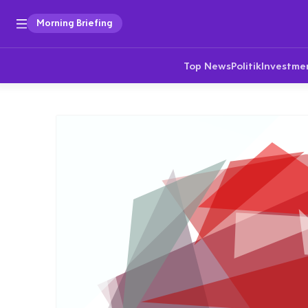
Morning Briefing
Top News
Politik
Investme