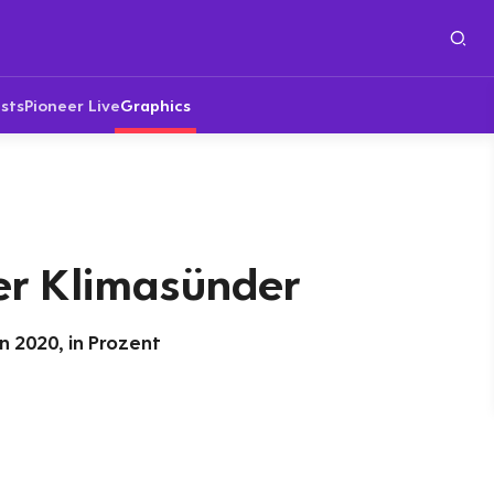
sts
Pioneer Live
Graphics
er Klimasünder
 2020, in Prozent