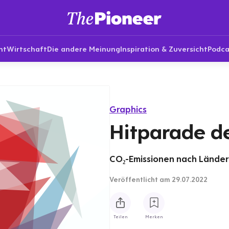
nt
Wirtschaft
Die andere Meinung
Inspiration & Zuversicht
Podca
Graphics
Hitparade d
CO₂-Emissionen nach Ländern
Veröffentlicht
am 29.07.2022
Teilen
Merken