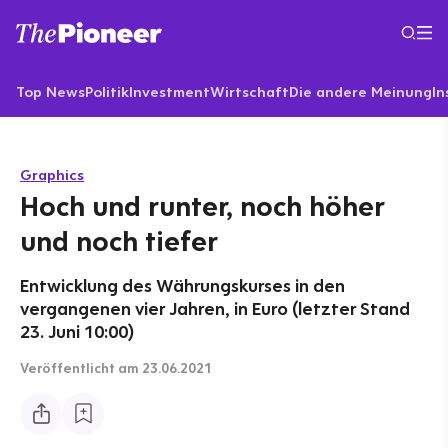
Top News
Politik
Investment
Wirtschaft
Die andere Meinung
In
Graphics
Hoch und runter, noch höher
und noch tiefer
Entwicklung des Währungskurses in den
vergangenen vier Jahren, in Euro (letzter Stand
23. Juni 10:00)
Veröffentlicht
am 23.06.2021