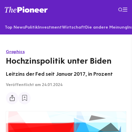
Top News
Politik
Investment
Wirtschaft
Die andere Meinung
In
Graphics
Hochzinspolitik unter Biden
Leitzins der Fed seit Januar 2017, in Prozent
Veröffentlicht
am 24.01.2024