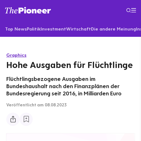
Top News
Politik
Investment
Wirtschaft
Die andere Meinung
In
Graphics
Hohe Ausgaben für Flüchtlinge
Flüchtlingsbezogene Ausgaben im
Bundeshaushalt nach den Finanzplänen der
Bundesregierung seit 2016, in Milliarden Euro
Veröffentlicht
am 08.08.2023