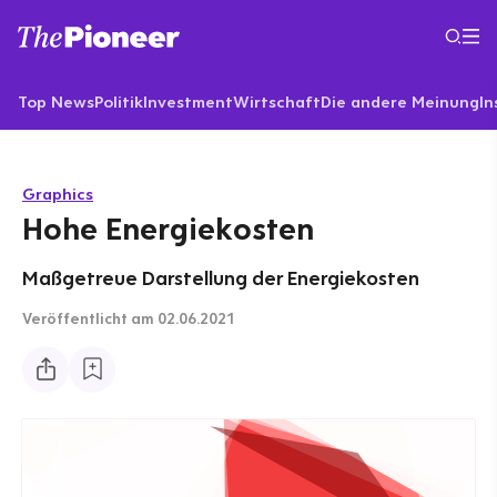
Top News
Politik
Investment
Wirtschaft
Die andere Meinung
In
Graphics
Hohe Energiekosten
Maßgetreue Darstellung der Energiekosten
Veröffentlicht
am 02.06.2021