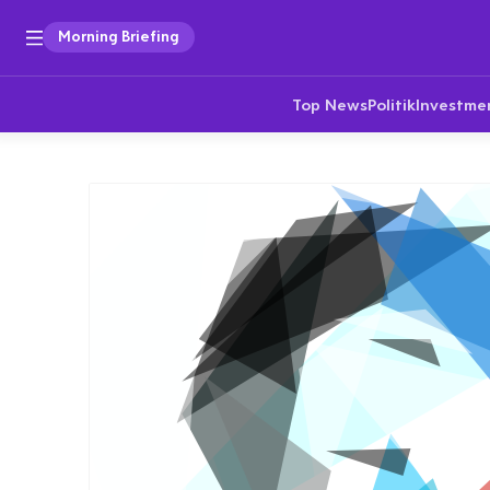
Morning Briefing
Top News
Politik
Investme