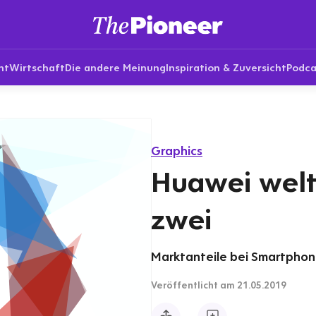
nt
Wirtschaft
Die andere Meinung
Inspiration & Zuversicht
Podca
Graphics
Huawei wel
zwei
Marktanteile bei Smartphone
Veröffentlicht
am 21.05.2019