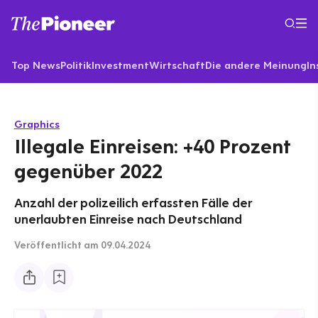
Top News
Politik
Investment
Wirtschaft
Die andere Meinung
In
Graphics
Illegale Einreisen: +40 Prozent
gegenüber 2022
Anzahl der polizeilich erfassten Fälle der
unerlaubten Einreise nach Deutschland
Veröffentlicht
am 09.04.2024