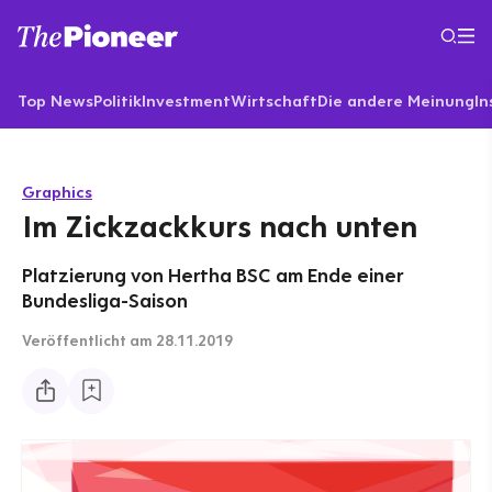
Top News
Politik
Investment
Wirtschaft
Die andere Meinung
In
Graphics
Im Zickzackkurs nach unten
Platzierung von Hertha BSC am Ende einer
Bundesliga-Saison
Veröffentlicht
am 28.11.2019