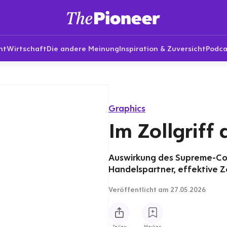
nt
Wirtschaft
Die andere Meinung
Inspiration & Zuversicht
Podca
Graphics
Im Zollgriff
Auswirkung des Supreme-Cou
Handelspartner, effektive Z
Veröffentlicht
am 27.05.2026
Teilen
Merken