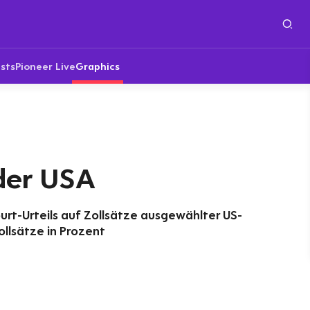
sts
Pioneer Live
Graphics
 der USA
rt-Urteils auf Zollsätze ausgewählter US-
ollsätze in Prozent